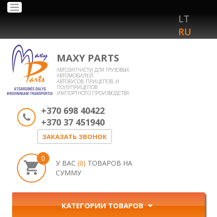
Toggle
LT
navigation
RU
MAXY PARTS
АВТОЗАПЧАСТИ ДЛЯ ГРУЗОВЫХ
АВТОМОБИЛЕЙ,
АВТОБУСОВ, ПРИЦЕПОВ, И
ПОЛУПРИЦЕПОВ
ИМПОРТНОГО ПРОИЗВОДСТВА
+370 698 40422
+370 37 451940
ЗАКАЗАТЬ ЗВОНОК
0
У ВАС
(0)
ТОВАРОВ НА
СУММУ
КАТЕГОРИИ ТОВАРОВ