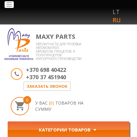
Toggle
LT
navigation
RU
MAXY PARTS
АВТОЗАПЧАСТИ ДЛЯ ГРУЗОВЫХ
АВТОМОБИЛЕЙ,
АВТОБУСОВ, ПРИЦЕПОВ, И
ПОЛУПРИЦЕПОВ
ИМПОРТНОГО ПРОИЗВОДСТВА
+370 698 40422
+370 37 451940
ЗАКАЗАТЬ ЗВОНОК
0
У ВАС
(0)
ТОВАРОВ НА
СУММУ
КАТЕГОРИИ ТОВАРОВ