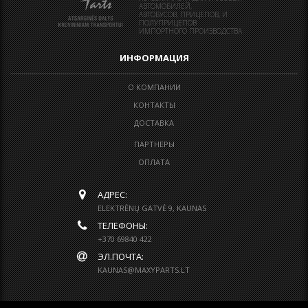
АВТОМОБИЛЕЙ,
АВТОБУСОВ, ПРИЦЕПОВ, И
ПОЛУПРИЦЕПОВ
ИМПОРТНОГО ПРОИЗВОДСТВА
ИНФОРМАЦИЯ
О КОМПАНИИ
КОНТАКТЫ
ДОСТАВКА
ПАРТНЕРЫ
ОПЛАТА
АДРЕС:
ELEKTRĖNŲ GATVĖ 9, KAUNAS
ТЕЛЕФОНЫ:
+370 69840 422
ЭЛ.ПОЧТА:
KAUNAS@MAXYPARTS.LT