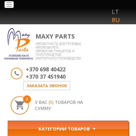
Toggle
LT
navigation
RU
MAXY PARTS
АВТОЗАПЧАСТИ ДЛЯ ГРУЗОВЫХ
АВТОМОБИЛЕЙ,
АВТОБУСОВ, ПРИЦЕПОВ, И
ПОЛУПРИЦЕПОВ
ИМПОРТНОГО ПРОИЗВОДСТВА
+370 698 40422
+370 37 451940
ЗАКАЗАТЬ ЗВОНОК
0
У ВАС
(0)
ТОВАРОВ НА
СУММУ
КАТЕГОРИИ ТОВАРОВ