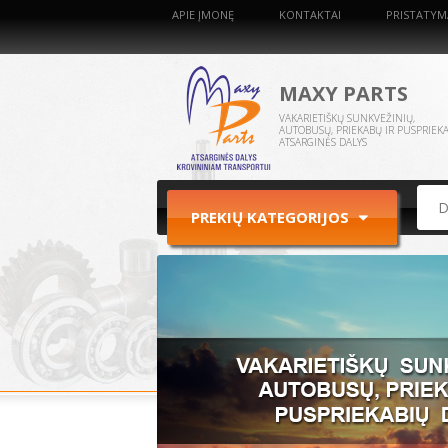
APIE ĮMONĘ
KONTAKTAI
PRISTATYM
MAXY PARTS
VAKARIETIŠKŲ SUNKVEŽINIŲ,
AUTOBUSŲ, PRIEKABŲ IR PUSPRIEK
ATSARGINĖS DALYS
PREKIŲ KATEGORIJOS