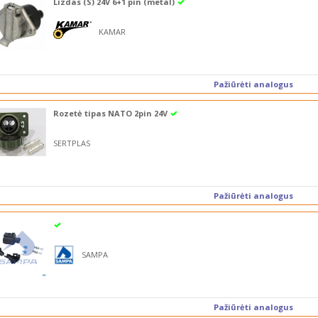
Lizdas (S) 24V 6+1 pin (metal)
KAMAR
Pažiūrėti analogus
Rozetė tipas NATO 2pin 24V
SERTPLAS
Pažiūrėti analogus
SAMPA
Pažiūrėti analogus