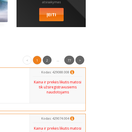
atsisakymas
...
<
1
2
77
>
Kodas: 429088.008
Kaina ir prekės likutis matosi
tik užsiregistravusiems
naudotojams
Kodas: 429074.004
Kaina ir prekės likutis matosi