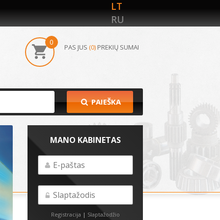
LT
RU
0
PAS JUS
(0)
PREKIŲ SUMAI
PAIEŠKA
MANO KABINETAS
Registracija
|
Slaptažodžio