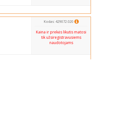
Kodas: 429072.020
Kaina ir prekės likutis matosi
tik užsiregistravusiems
naudotojams
Kodas: 429079.004
Kaina ir prekės likutis matosi
tik užsiregistravusiems
naudotojams
Kodas: 429084.001
Kaina ir prekės likutis matosi
tik užsiregistravusiems