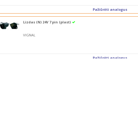
Pažiūrėti analogus
Lizdas (N) 24V 7 pin (plast)
VIGNAL
Pažiūrėti analogus
Lizdas 15 pin 24V
KAMAR
Pažiūrėti analogus
Elektros sujungimų dėžė 12pin
KAMAR