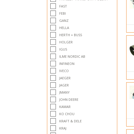
FAST
FEBI
GANZ
HELLA
HERTH + BUSS
HOLGER
IGUS
ILME NORDIC AB
INFINEON
IVECO
JAEGER
JAGER
JMANY
JOHN DEERE
KAMAR
KO CHOU
KRAFT & DELE
KRAJ