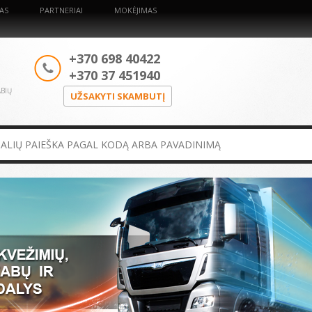
AS
PARTNERIAI
MOKĖJIMAS
+370 698 40422
+370 37 451940
ABIŲ
UŽSAKYTI SKAMBUTĮ