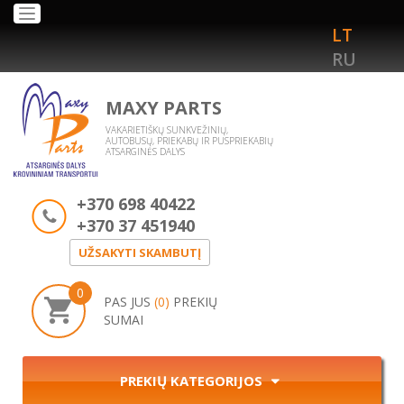
Toggle
LT
navigation
RU
MAXY PARTS
VAKARIETIŠKŲ SUNKVEŽINIŲ,
AUTOBUSŲ, PRIEKABŲ IR PUSPRIEKABIŲ
ATSARGINĖS DALYS
+370 698 40422
+370 37 451940
UŽSAKYTI SKAMBUTĮ
0
PAS JUS
(0)
PREKIŲ
SUMAI
PREKIŲ KATEGORIJOS