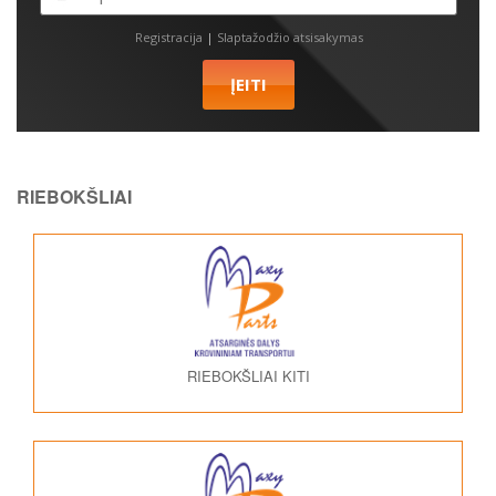
Registracija
|
Slaptažodžio atsisakymas
RIEBOKŠLIAI
RIEBOKŠLIAI KITI