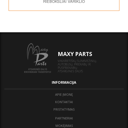
RIEBOKŠLIAI VARIKLIO
MAXY PARTS
VAKARIETIŠKŲ SUNKVEŽINIŲ,
AUTOBUSŲ, PRIEKABŲ IR
PUSPRIEKABIŲ
ATSARGINĖS DALYS
INFORMACIJA
APIE ĮMONĘ
KONTAKTAI
PRISTATYMAS
PARTNERIAI
MOKĖJIMAS