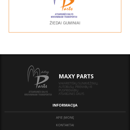
ŽIEDAI GUMINIAI
MAXY PARTS
VAKARIETIŠKŲ SUNKVEŽINIŲ,
AUTOBUSŲ, PRIEKABŲ IR
PUSPRIEKABIŲ
ATSARGINĖS DALYS
INFORMACIJA
APIE ĮMONĘ
KONTAKTAI