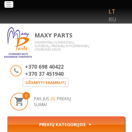
Toggle
LT
navigation
RU
MAXY PARTS
VAKARIETIŠKŲ SUNKVEŽINIŲ,
AUTOBUSŲ, PRIEKABŲ IR PUSPRIEKABIŲ
ATSARGINĖS DALYS
+370 698 40422
+370 37 451940
UŽSAKYTI SKAMBUTĮ
0
PAS JUS
(0)
PREKIŲ
SUMAI
PREKIŲ KATEGORIJOS