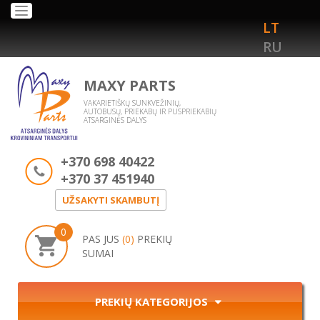
Toggle
LT
navigation
RU
MAXY PARTS
VAKARIETIŠKŲ SUNKVEŽINIŲ,
AUTOBUSŲ, PRIEKABŲ IR PUSPRIEKABIŲ
ATSARGINĖS DALYS
+370 698 40422
+370 37 451940
UŽSAKYTI SKAMBUTĮ
0
PAS JUS
(0)
PREKIŲ
SUMAI
PREKIŲ KATEGORIJOS