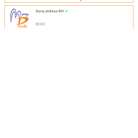
Durų stiklas RH
BODE
Kodas: 241059.003
Kaina ir prekės likutis matosi tik
užsiregistravusiems
naudotojams
Pažiūrėti analogus
Durų stiklas LH
BODE
Kodas: 241060.003
Kaina ir prekės likutis matosi tik
užsiregistravusiems
naudotojams